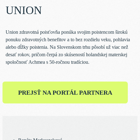
UNION
Union zdravotná poisťovňa ponúka svojim poistencom širokú
ponuku zdravotných benefitov a to bez rozdielu veku, pohlavia
alebo dĺžky poistenia. Na Slovenskom trhu pôsobí už viac než
desať rokov, pričom čerpá zo skúseností holandskej materskej
spoločnosť Achmea s 50-ročnou tradíciou.
PREJSŤ NA PORTÁL PARTNERA